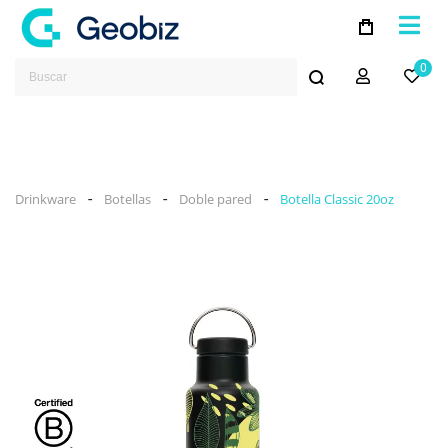
0
-
-
-
Drinkware
Botellas
Doble pared
Botella Classic 20oz