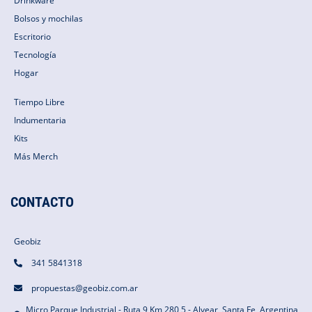
Drinkware
Bolsos y mochilas
Escritorio
Tecnología
Hogar
Tiempo Libre
Indumentaria
Kits
Más Merch
CONTACTO
Geobiz
341 5841318
propuestas@geobiz.com.ar
Micro Parque Industrial - Ruta 9 Km 280,5 - Alvear, Santa Fe, Argentina