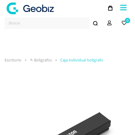
0
-
-
Escritorio
✎ Boligrafos
Caja individual boligrafo