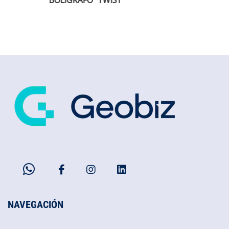
FO "TWIST"
CUADERNO COLOURBLOCK
NAVEGACIÓN